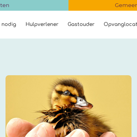
iten
Gemeent
 nodig
Hulpverlener
Gastouder
Opvanglocat