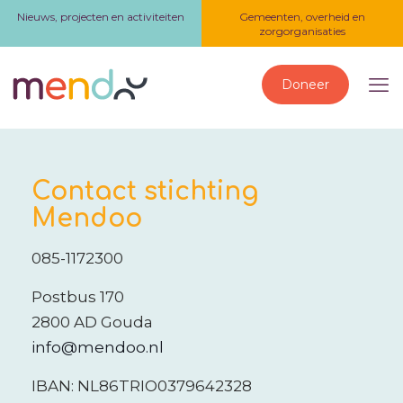
Nieuws, projecten en activiteiten
Gemeenten, overheid en
zorgorganisaties
Doneer
Contact stichting
Mendoo
085-1172300
Postbus 170
2800 AD Gouda
info@mendoo.nl
IBAN: NL86TRIO0379642328