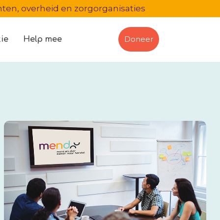
en, overheid en zorgorganisaties
Doneer
ie
Help mee