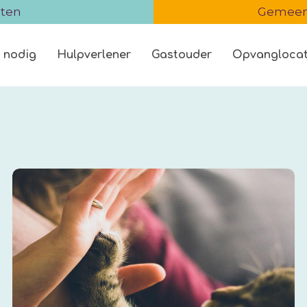
iten
Gemeent
 nodig
Hulpverlener
Gastouder
Opvanglocat