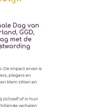
onale Dag van
rland, GGD,
dag met de
ustwording
. De impact ervan is
ers, plegers en
en klem zitten en
 zichzelf of in hun
hillende verhalen