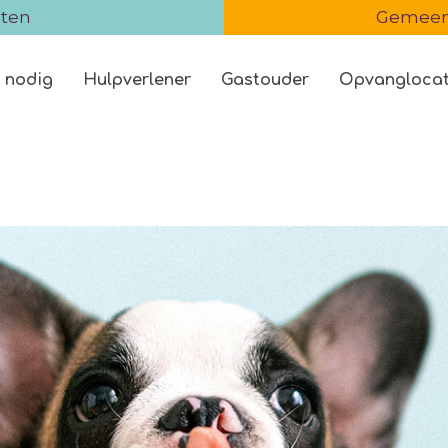
iten
Gemeent
 nodig
Hulpverlener
Gastouder
Opvanglocat