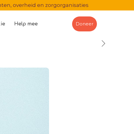
en, overheid en zorgorganisaties
Doneer
ie
Help mee