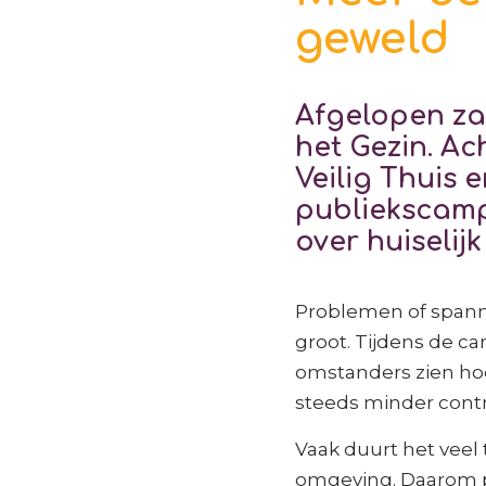
geweld
Afgelopen za
het Gezin. A
Veilig Thuis 
publiekscamp
over huiselij
Problemen of spannin
groot. Tijdens de c
omstanders zien hoe
steeds minder contr
Vaak duurt het veel 
omgeving. Daarom p