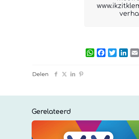
www.ikzitkle
verha
WhatsApp
Facebook
Twitter
Link
Delen
Gerelateerd