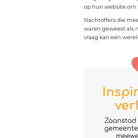
op hun website om h
Slachtoffers die m
waren geweest als 
vraag kan een werel
Inspi
ver
Zaanstad 
gemeenten
meewer