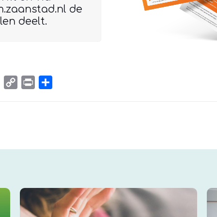
m.zaanstad.nl
de
len deelt.
edIn
Email
Copy
Print
Delen
Link