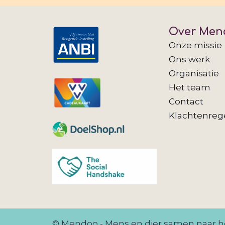
Over Men
Onze missie
Ons werk
Organisatie
Het team
Contact
Klachtenreg
© Mendoo - Mens en dier samen naar he