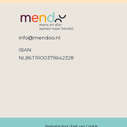
info@mendoo.nl
IBAN:
NL86TRIO0379642328
Realisatie door Staet van Creatie