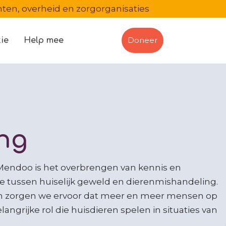
en, overheid en zorgorganisaties
Doneer
ie
Help mee
ing
Mendoo is het overbrengen van kennis en
tie tussen huiselijk geweld en dierenmishandeling.
en zorgen we ervoor dat meer en meer mensen op
langrijke rol die huisdieren spelen in situaties van