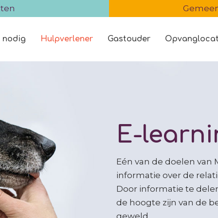
iten
Gemeent
 nodig
Hulpverlener
Gastouder
Opvanglocat
E-learn
Eén van de doelen van 
informatie over de rela
Door informatie te del
de hoogte zijn van de be
geweld.