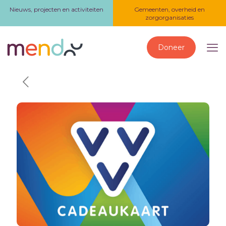
Nieuws, projecten en activiteiten
Gemeenten, overheid en
zorgorganisaties
Doneer