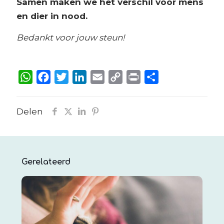
Samen maken we het verschil voor mens
en dier in nood.
Bedankt voor jouw steun!
WhatsApp
Facebook
Twitter
LinkedIn
Email
Copy
Print
Delen
Link
Delen
Gerelateerd