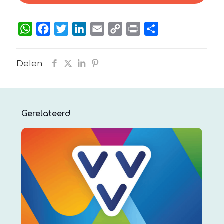
WhatsApp
Facebook
Twitter
LinkedIn
Email
Copy
Print
Delen
Link
Delen
Gerelateerd