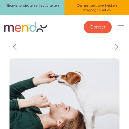
Nieuws, projecten en activiteiten
Gemeenten, overheid en
zorgorganisaties
Doneer