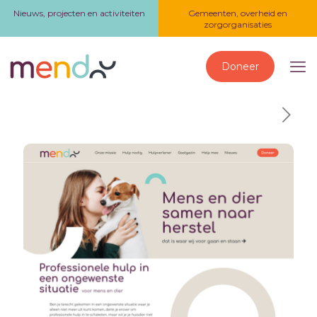
Nieuws, projecten en activiteiten
Gemeenten, overheid en
zorgorganisaties
Doneer