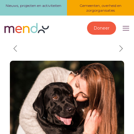
Nieuws, projecten en activiteiten
Gemeenten, overheid en
zorgorganisaties
Doneer