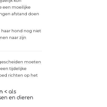
jdelijk kon
 een moeilijke
gen afstand doen
l haar hond nog niet
en naar zijn
d gescheiden moeten
en tijdelijke
oed richten op het
an
< als
sen en dieren