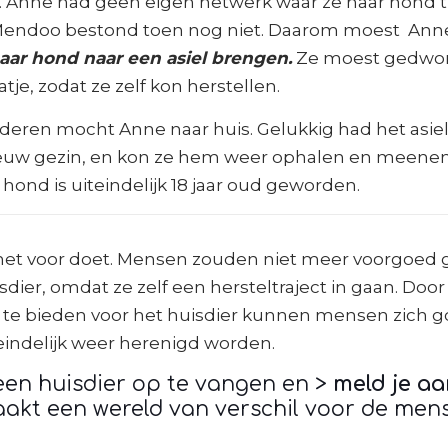
d. Anne had geen eigen netwerk waar ze haar hond ti
endoo bestond toen nog niet. Daarom moest Anne
aar hond naar een asiel brengen.
Ze moest gedwon
je, zodat ze zelf kon herstellen.
ideren mocht Anne naar huis. Gelukkig had het asie
nieuw gezin, en kon ze hem weer ophalen en meenem
hond is uiteindelijk 18 jaar oud geworden.
 het voor doet. Mensen zouden niet meer voorgoe
ier, omdat ze zelf een hersteltraject in gaan. Door e
te bieden voor het huisdier kunnen mensen zich g
teindelijk weer herenigd worden.
en huisdier op te vangen en >
meld je a
aakt een wereld van verschil voor de men