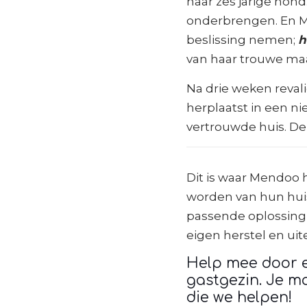
haar zes jarige hon
onderbrengen. En M
beslissing nemen;
h
van haar trouwe maat
Na drie weken reval
herplaatst in een 
vertrouwde huis. De 
Dit is waar Mendoo
worden van hun huisd
passende oplossing 
eigen herstel en ui
Help mee door e
gastgezin. Je m
die we helpen!