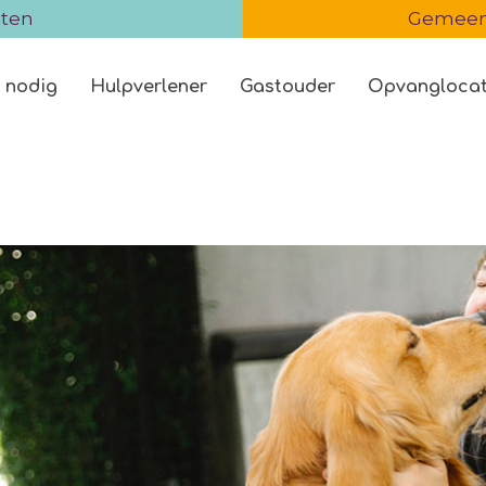
iten
Gemeent
 nodig
Hulpverlener
Gastouder
Opvanglocat