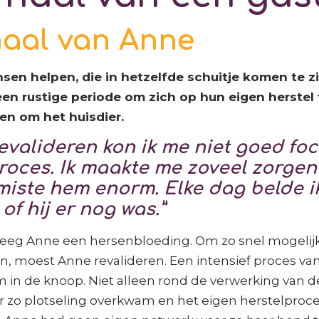
haal van Anne
en helpen, die in hetzelfde schuitje komen te zit
en rustige periode om zich op hun eigen herstel 
en om het huisdier.
revalideren kon ik me niet goed fo
roces. Ik maakte me zoveel zorgen
miste hem enorm. Elke dag belde ik
of hij er nog was.”
reeg Anne een hersenbloeding. Om zo snel mogelijk
, moest Anne revalideren. Een intensief proces van 
 in de knoop. Niet alleen rond de verwerking van de
r zo plotseling overkwam en het eigen herstelproc