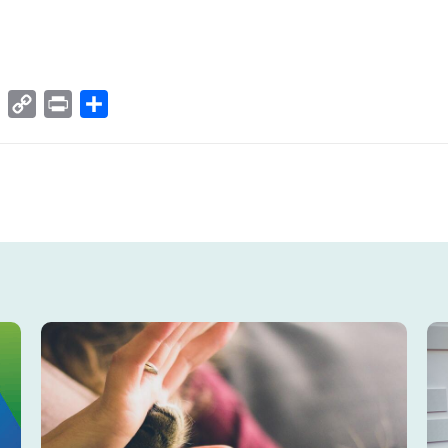
rhaal maken we gebruik van fictieve namen om de privacy te w
edIn
Email
Copy
Print
Delen
Link