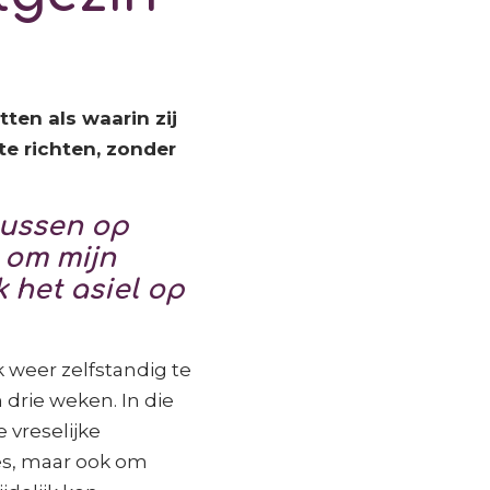
ten als waarin zij
te richten, zonder
cussen op
 om mijn
 het asiel op
 weer zelfstandig te
drie weken. In die
 vreselijke
es, maar ook om