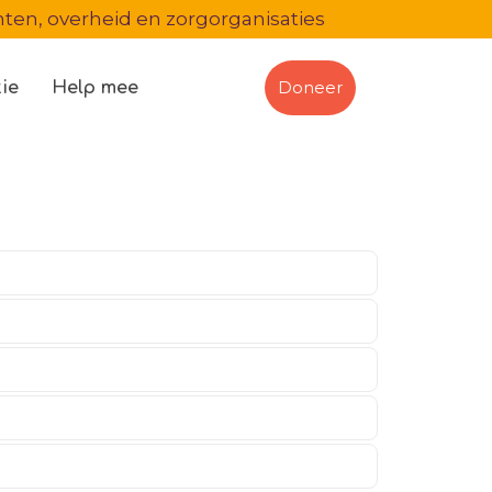
en, overheid en zorgorganisaties
Doneer
ie
Help mee