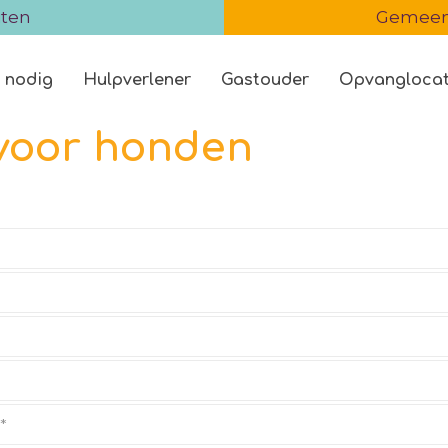
iten
Gemeent
 nodig
Hulpverlener
Gastouder
Opvanglocat
 voor honden